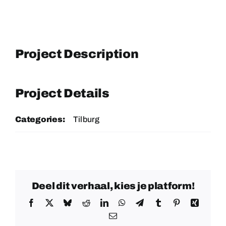
Project Description
Project Details
Categories:
Tilburg
Deel dit verhaal, kies je platform!
Facebook
X
Bluesky
Reddit
LinkedIn
WhatsApp
Telegram
Tumblr
Pinterest
Xing
E-
mail