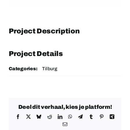
Project Description
Project Details
Categories:
Tilburg
Deel dit verhaal, kies je platform!
Facebook
X
Bluesky
Reddit
LinkedIn
WhatsApp
Telegram
Tumblr
Pinterest
Xing
E-
mail