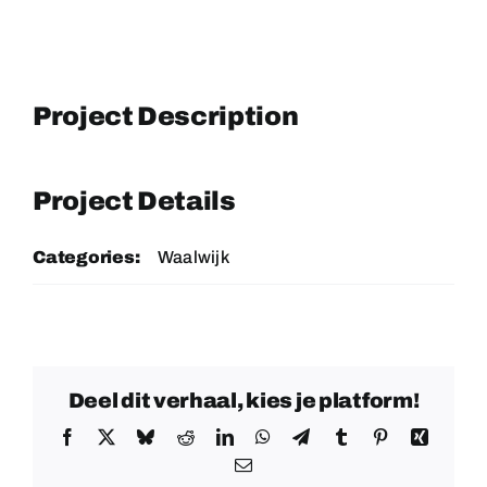
Project Description
Project Details
Categories:
Waalwijk
Deel dit verhaal, kies je platform!
Facebook
X
Bluesky
Reddit
LinkedIn
WhatsApp
Telegram
Tumblr
Pinterest
Xing
E-
mail