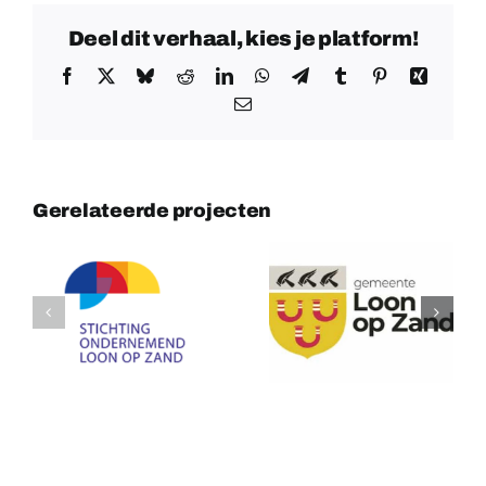
Deel dit verhaal, kies je platform!
Facebook
X
Bluesky
Reddit
LinkedIn
WhatsApp
Telegram
Tumblr
Pinterest
Xing
E-
mail
Gerelateerde projecten
Gemeente
nd
Thermgroup
Loon op
Zand
)