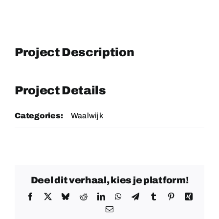
Project Description
Project Details
Categories:
Waalwijk
Deel dit verhaal, kies je platform!
Facebook
X
Bluesky
Reddit
LinkedIn
WhatsApp
Telegram
Tumblr
Pinterest
Xing
E-
mail