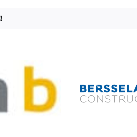
!
Bersselaar
Yon
Constructie