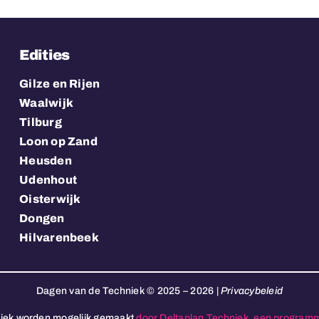
Edities
Gilze en Rijen
Waalwijk
Tilburg
Loon op Zand
Heusden
Udenhout
Oisterwijk
Dongen
Hilvarenbeek
Dagen van de Techniek © 2025 – 2026 |
Privacybeleid
iek worden mogelijk gemaakt
door Deltaplan Techniek, een program