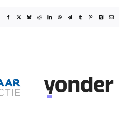
Facebook
X
Bluesky
Reddit
LinkedIn
WhatsApp
Telegram
Tumblr
Pinterest
Xing
E-
mail
der
Midpoint Brabant