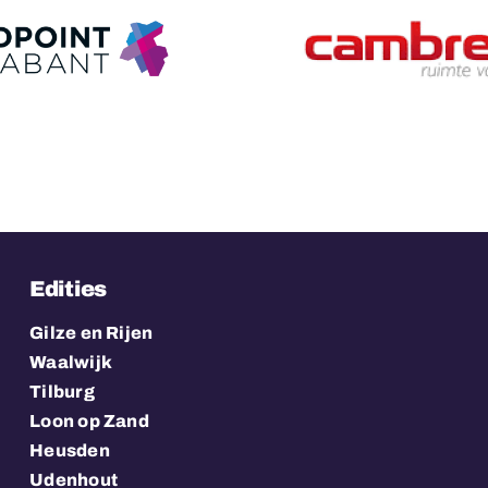
Schell
Cambreur College
Totaalpr
Edities
Gilze en Rijen
Waalwijk
Tilburg
Loon op Zand
Heusden
Udenhout