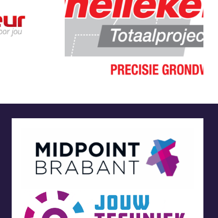
ekens
Gemeente Dongen
ojecten