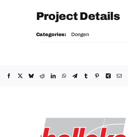
Project Details
Categories:
Dongen
Facebook
X
Bluesky
Reddit
LinkedIn
WhatsApp
Telegram
Tumblr
Pinterest
Xing
E-
mail