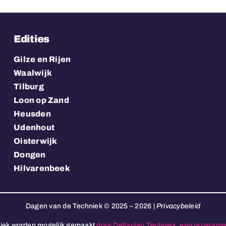
Edities
Gilze en Rijen
Waalwijk
Tilburg
Loon op Zand
Heusden
Udenhout
Oisterwijk
Dongen
Hilvarenbeek
Dagen van de Techniek © 2025 – 2026 |
Privacybeleid
iek worden mogelijk gemaakt
door Deltaplan Techniek, een program