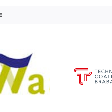
!
Techniekcoalitie
Spect
Brabant