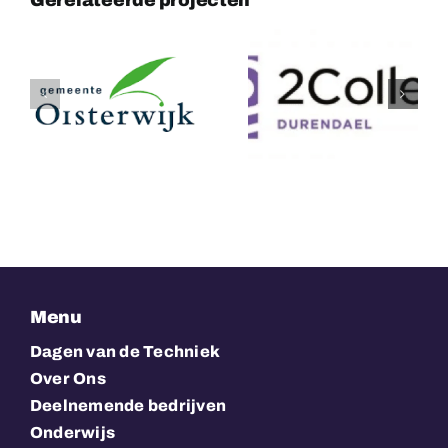
Gerelateerde projecten
2College
Van Zon
Durendael
Interieurbo
Menu
Dagen van de Techniek
Over Ons
Deelnemende bedrijven
Onderwijs