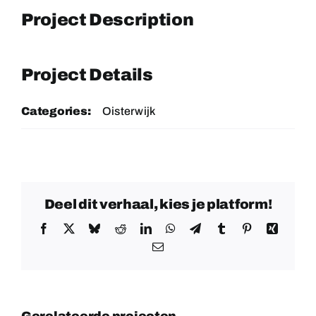
Project Description
Project Details
Categories:
Oisterwijk
Deel dit verhaal, kies je platform!
Facebook
X
Bluesky
Reddit
LinkedIn
WhatsApp
Telegram
Tumblr
Pinterest
Xing
E-
mail